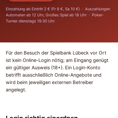
Einzahlung ab Eintritt 2 € (Fr 8 €, Sa 10 €) · Auszahlungen
Automaten ab 12 Uhr, Großes Spiel ab 18 Uhr · Poker-
Turnier dienstags 19:30 Uhr
Für den Besuch der Spielbank Lübeck vor Ort
ist kein Online-Login nötig; am Eingang genügt
ein gültiger Ausweis (18+). Ein Login-Konto
betrifft ausschließlich Online-Angebote und
wird beim jeweiligen externen Betreiber
angelegt.