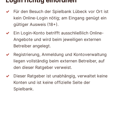
Login richtig einordnen
Für den Besuch der Spielbank Lübeck vor Ort ist
kein Online-Login nötig; am Eingang genügt ein
gültiger Ausweis (18+).
Ein Login-Konto betrifft ausschließlich Online-
Angebote und wird beim jeweiligen externen
Betreiber angelegt.
Registrierung, Anmeldung und Kontoverwaltung
liegen vollständig beim externen Betreiber, auf
den dieser Ratgeber verweist.
Dieser Ratgeber ist unabhängig, verwaltet keine
Konten und ist keine offizielle Seite der
Spielbank.