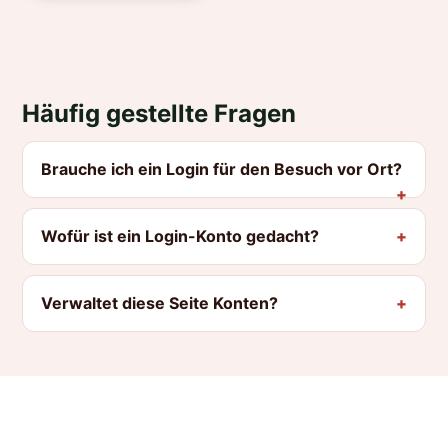
Häufig gestellte Fragen
Brauche ich ein Login für den Besuch vor Ort?
Wofür ist ein Login-Konto gedacht?
Verwaltet diese Seite Konten?